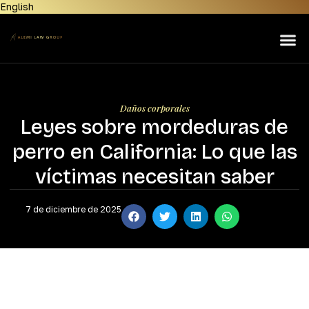
English
Home
About Us
Lemon Law
Personal Injury
Daños corporales
Leyes sobre mordeduras de
Manufacturers
perro en California: Lo que las
Areas Served
víctimas necesitan saber
Contact Us
7 de diciembre de 2025
News & Resources