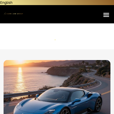
English
Home
About Us
Lemon Law
Maserati
Personal Injury
Inicio
Maserati
Manufacturers
Areas Served
Contact Us
News & Resources